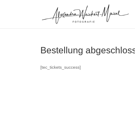
Bestellung abgeschlos
[tec_tickets_success]